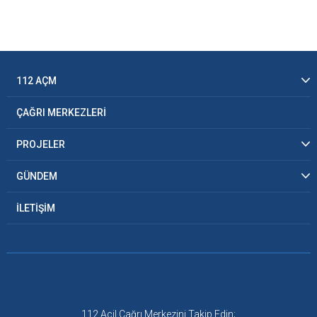
112 AÇM
ÇAĞRI MERKEZLERİ
PROJELER
GÜNDEM
İLETİŞİM
112 Acil Çağrı Merkezini Takip Edin;