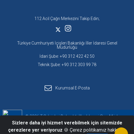
112 Acil Çağrı Merkezini Takip Edin;
Türkiye Cumhuriyeti İçişleri Bakanlığı İller İdaresi Genel
Müdürlüğü
İdari Şube: +90 312 422 42 50
Teknik Şube: +90 312 303 99 78
Kurumsal E-Posta
© 2026 T.C. İçişleri Bakanlığı İller İdaresi Gen. Müd.
Sizlere daha iyi hizmet verebilmek için sitemizde
Acil Çağrı Hizmetleri Daire Başkanlığı
çerezlere yer veriyoruz
🍪 Çerez politikamız hakkında