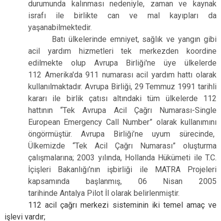
durumunda kalınması nedeniyle, zaman ve kaynak
israfı ile birlikte can ve mal kayıpları da
yaşanabilmektedir.
Batı ülkelerinde emniyet, sağlık ve yangın gibi
acil yardım hizmetleri tek merkezden koordine
edilmekte olup Avrupa Birliği'ne üye ülkelerde
112 Amerika'da 911 numarası acil yardım hattı olarak
kullanılmaktadır. Avrupa Birliği, 29 Temmuz 1991 tarihli
kararı ile birlik çatısı altındaki tüm ülkelerde 112
hattının “Tek Avrupa Acil Çağrı Numarası-Single
European Emergency Call Number” olarak kullanımını
öngörmüştür. Avrupa Birliği’ne uyum sürecinde,
Ülkemizde “Tek Acil Çağrı Numarası” oluşturma
çalışmalarına; 2003 yılında, Hollanda Hükümeti ile T.C.
İçişleri Bakanlığı’nın işbirliği ile MATRA Projeleri
kapsamında başlanmış, 06 Nisan 2005
tarihinde Antalya Pilot İl olarak belirlenmiştir.
112 acil çağrı merkezi sisteminin iki temel amaç ve
işlevi vardır;